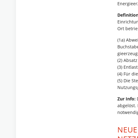
Energieer
Definitio
Einrichtu
Ort betri
(1a) Abwe
Buchstabe
gieerzeug
(2) Absat
(3) Entla
(4) Für d
(5) Die S
Nutzungsg
Zur Info:
D
abgelöst.
notwendi
NEUE