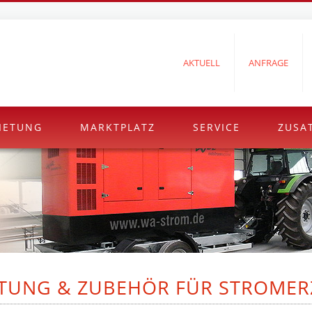
AKTUELL
ANFRAGE
IETUNG
MARKTPLATZ
SERVICE
ZUSA
TUNG & ZUBEHÖR FÜR STROMER