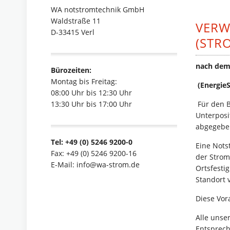
WA notstromtechnik GmbH
Waldstraße 11
VERW
D-33415 Verl
(STR
nach dem 
Bürozeiten:
Montag bis Freitag:
(EnergieS
08:00 Uhr bis 12:30 Uhr
13:30 Uhr bis 17:00 Uhr
Für den 
Unterposi
abgegebe
Tel: +49 (0) 5246 9200-0
Eine Nots
Fax: +49 (0) 5246 9200-16
der Strom
E-Mail: info@wa-strom.de
Ortsfesti
Standort 
Diese Vor
Alle unse
Entsprech