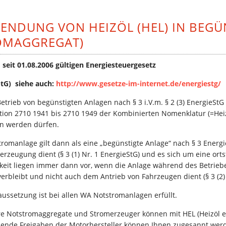
ENDUNG VON HEIZÖL (HEL) IN BEG
OMAGGREGAT)
seit 01.08.2006 gültigen Energiesteuergesetz
tG) siehe auch:
http://www.gesetze-im-internet.de/energiestg/
Betrieb von begünstigten Anlagen nach § 3 i.V.m. § 2 (3) Energie
tion 2710 1941 bis 2710 1949 der Kombinierten Nomenklatur (=Hei
n werden dürfen.
tromanlage gilt dann als eine „begünstigte Anlage“ nach § 3 Ener
erzeugung dient (§ 3 (1) Nr. 1 EnergieStG) und es sich um eine ort
gkeit liegen immer dann vor, wenn die Anlage während des Betriebe
verbleibt und nicht auch dem Antrieb von Fahrzeugen dient (§ 3 (2)
aussetzung ist bei allen WA Notstromanlagen erfüllt.
re Notstromaggregate und Stromerzeuger können mit HEL (Heizöl ex
ende Freigaben der Motorhersteller können Ihnen zugesannt wer