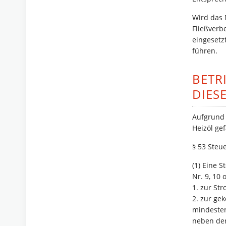
Wird das 
Fließverbe
eingesetz
führen.
BETR
DIESE
Aufgrund 
Heizöl ge
§ 53 Steu
(1) Eine 
Nr. 9, 10
1. zur St
2. zur ge
mindesten
neben der