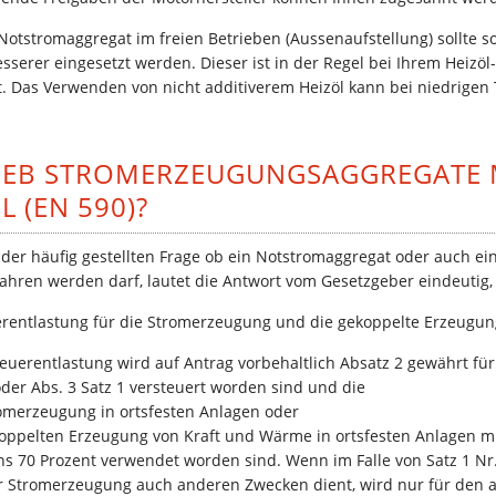
Notstromaggregat im freien Betrieben (Aussenaufstellung) sollte 
sserer eingesetzt werden. Dieser ist in der Regel bei Ihrem Heizöl
t. Das Verwenden von nicht additiverem Heizöl kann bei niedrige
IEB STROMERZEUGUNGSAGGREGATE M
L (EN 590)?
der häufig gestellten Frage ob ein Notstromaggregat oder auch e
fahren werden darf, lautet die Antwort vom Gesetzgeber eindeutig,
erentlastung für die Stromerzeugung und die gekoppelte Erzeugu
Steuerentlastung wird auf Antrag vorbehaltlich Absatz 2 gewährt für
 oder Abs. 3 Satz 1 versteuert worden sind und die
romerzeugung in ortsfesten Anlagen oder
koppelten Erzeugung von Kraft und Wärme in ortsfesten Anlagen 
s 70 Prozent verwendet worden sind. Wenn im Falle von Satz 1 Nr.
 Stromerzeugung auch anderen Zwecken dient, wird nur für den a