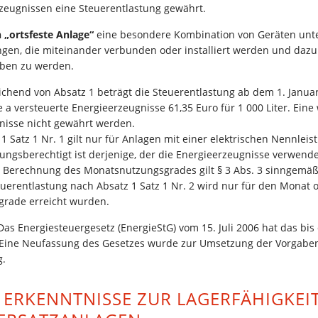
zeugnissen eine Steuerentlastung gewährt.
n „ortsfeste Anlage“
eine besondere Kombination von Geräten unte
ngen, die miteinander verbunden oder installiert werden und daz
eben zu werden.
ichend von Absatz 1 beträgt die Steuerentlastung ab dem 1. Januar 
 a versteuerte Energieerzeugnisse 61,35 Euro für 1 000 Liter. Eine
nisse nicht gewährt werden.
z 1 Satz 1 Nr. 1 gilt nur für Anlagen mit einer elektrischen Nennle
stungsberechtigt ist derjenige, der die Energieerzeugnisse verwende
ie Berechnung des Monatsnutzungsgrades gilt § 3 Abs. 3 sinngemäß
teuerentlastung nach Absatz 1 Satz 1 Nr. 2 wird nur für den Monat
rade erreicht wurden.
as Energiesteuergesetz (EnergieStG) vom 15. Juli 2006 hat das bis
 Eine Neufassung des Gesetzes wurde zur Umsetzung der Vorgaben 
g.
 ERKENNTNISSE ZUR LAGERFÄHIGKEI