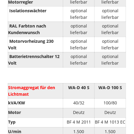
Motorregler
lieferbar
lieferbar
Isolationswächter
optional
optional
lieferbar
lieferbar
RAL Farbton nach
optional
optional
Kundenwunsch
lieferbar
lieferbar
Motorvorheizung 230
optional
optional
Volt
lieferbar
lieferbar
Batterietrennschalter 12
optional
optional
Volt
lieferbar
lieferbar
Stromaggregat für den
WA-D 40 S
WA-D 100 S
Lichtmast
kVA/KW
40/32
100/80
Motor
Deutz
Deutz
Typ
BF 4 M 2011
BF 4 M 1013 EC
U/min
1.500
1.500