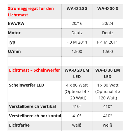
Stromaggregat für den
WA-D 20 S
WA-D 30 S
Lichtmast
kVA/KW
20/16
30/24
Motor
Deutz
Deutz
Typ
F 3 M 2011
F 4 M 2011
U/min
1.500
1.500
Lichtmast – Scheinwerfer
WA-D 20 LM
WA-D 30 LM
LED
LED
Scheinwerfer LED
4 x 80 Watt
4 x 80 Watt
(Optional 4 x
(Optional 4 x
120 Watt)
120 Watt)
Verstellbereich vertikal
410°
410°
Verstellbereich horizontal
410°
410°
Lichtfarbe
weiß
weiß