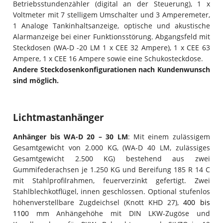
Betriebsstundenzähler (digital an der Steuerung), 1 x
Voltmeter mit 7 stelligem Umschalter und 3 Amperemeter,
1 Analoge Tankinhaltsanzeige, optische und akustische
Alarmanzeige bei einer Funktionsstörung. Abgangsfeld mit
Steckdosen (WA-D -20 LM 1 x CEE 32 Ampere), 1 x CEE 63
Ampere, 1 x CEE 16 Ampere sowie eine Schukosteckdose.
Andere Steckdosenkonfigurationen nach Kundenwunsch
sind möglich.
Lichtmastanhänger
Anhänger bis WA-D 20 – 30 LM
: Mit einem zulässigem
Gesamtgewicht von 2.000 KG, (WA-D 40 LM, zulässiges
Gesamtgewicht 2.500 KG) bestehend aus zwei
Gummifederachsen je 1.250 KG und Bereifung 185 R 14 C
mit Stahlprofilrahmen, feuerverzinkt gefertigt. Zwei
Stahlblechkotflügel, innen geschlossen. Optional stufenlos
höhenverstellbare Zugdeichsel (Knott KHD 27),
400 bis
110
0 mm Anhängehöhe mit DIN LKW-Zugöse und