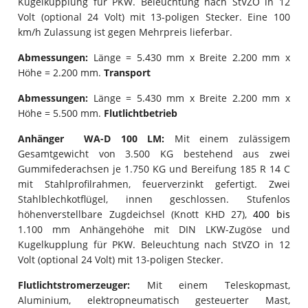
Kugelkupplung für PKW. Beleuchtung nach StVZO in 12
Volt (optional 24 Volt) mit 13-poligen Stecker. Eine 100
km/h Zulassung ist gegen Mehrpreis lieferbar.
Abmessungen:
Länge = 5.430 mm x Breite 2.200 mm x
Höhe = 2.200 mm.
Transport
Abmessungen:
Länge = 5.430 mm x Breite 2.200 mm x
Höhe = 5.500 mm.
Flutlichtbetrieb
Anhänger WA-D 100 LM:
Mit einem zulässigem
Gesamtgewicht von 3.500 KG bestehend aus zwei
Gummifederachsen je 1.750 KG und Bereifung 185 R 14 C
mit Stahlprofilrahmen, feuerverzinkt gefertigt. Zwei
Stahlblechkotflügel, innen geschlossen. Stufenlos
höhenverstellbare Zugdeichsel (Knott KHD 27),
400 bis
1.100 mm Anhängehöhe mit DIN LKW-Zugöse und
Kugelkupplung für PKW. Beleuchtung nach StVZO in 12
Volt (optional 24 Volt) mit 13-poligen Stecker.
Flutlichtstromerzeuger:
Mit einem Teleskopmast,
Aluminium, elektropneumatisch gesteuerter Mast,