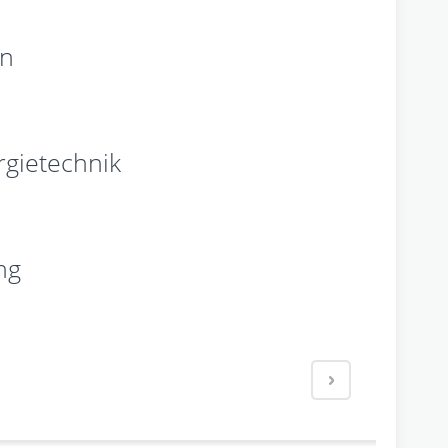
en
gietechnik
ng