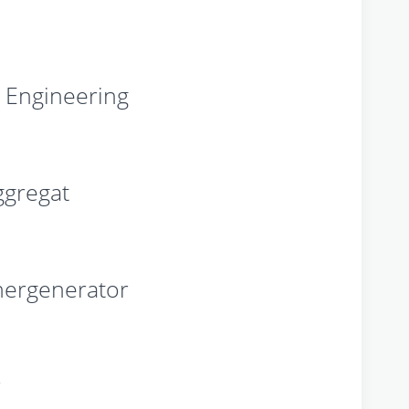
Engineering
ggregat
nergenerator
r