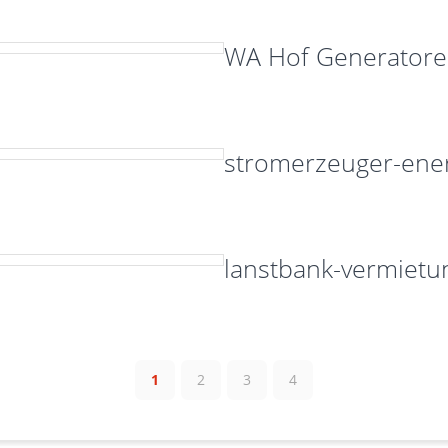
WA Hof Generator
stromerzeuger-ener
lanstbank-vermietu
1
2
3
4