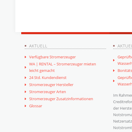
AKTUELL
AKTUE
Verfügbare Stromerzeuger
Geprüft
Wasserh
WA | RENTAL – Stromerzeuger mieten
leicht gemacht
Bonitäts
24 Std. Kundendienst
Geprüft
Wasserh
Stromerzeuger Hersteller
Stromerzeuger Arten
Im Rahmen
Stromerzeuger Zusatzinformationen
Creditrefo
Glossar
der Herste
Notstroma
Netzersat
Notstromt