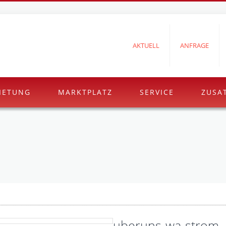
AKTUELL
ANFRAGE
IETUNG
MARKTPLATZ
SERVICE
ZUSA
uberuns-wa-strom