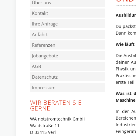
Über uns
Kontakt
Ausbildu
Ihre Anfrage
Du packst
Dann kom
Anfahrt
Wie läuft
Referenzen
Jobangebote
Die Ausbi
deiner Au
AGB
Physik un
Praktisch
Datenschutz
erste Tei
Impressum
Was ist 
Maschine
WIR BERATEN SIE
GERNE!
In der A
Bereiche
WA notstromtechnik GmbH
Industrie
Waldstraße 11
Feingerä
D-33415 Verl