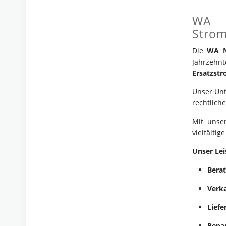
WA N
Stro
Die
WA N
Jahrzehnt
Ersatzst
Unser Un
rechtlich
Mit unse
vielfältig
Unser Le
Bera
Verk
Lief
Repa