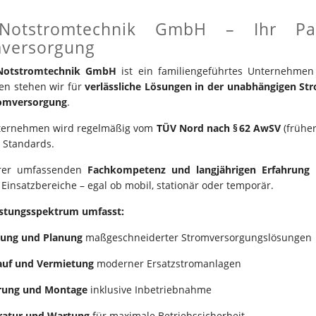
otstromtechnik GmbH – Ihr Part
mversorgung
otstromtechnik GmbH
ist ein familiengeführtes Unternehme
en stehen wir für
verlässliche Lösungen in der unabhängigen S
romversorgung
.
ternehmen wird regelmäßig vom
TÜV Nord nach § 62 AwSV
(früher
e Standards.
rer umfassenden
Fachkompetenz und langjährigen Erfahrung
r
e Einsatzbereiche – egal ob mobil, stationär oder temporär.
istungsspektrum umfasst:
tung und Planung
maßgeschneiderter Stromversorgungslösungen
auf und Vermietung
moderner Ersatzstromanlagen
erung und Montage
inklusive Inbetriebnahme
ratur und Wartung
für maximale Betriebssicherheit