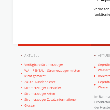
Verlassen
funktionie
AKTUELL
AKTUE
Verfügbare Stromerzeuger
Geprüft
Wasserh
WA | RENTAL – Stromerzeuger mieten
leicht gemacht
Bonitäts
24 Std. Kundendienst
Geprüft
Wasserh
Stromerzeuger Hersteller
Stromerzeuger Arten
Im Rahmen
Stromerzeuger Zusatzinformationen
Creditrefo
Glossar
der Herste