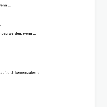
 wenn …
.
genbau werden, wenn …
rauf, dich kennenzulernen!