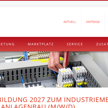
AKTUELL
ANFRAGE
IETUNG
MARKTPLATZ
SERVICE
ZUSA
ILDUNG 2027 ZUM INDUSTRIEM
 ANLAGENBAU (M/W/D)