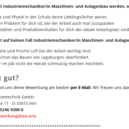
est Industriemechaniker/in Maschinen- und Anlagenbau werden,
 und Physik in der Schule deine Lieblingsfächer waren.
in Problem für dich ist, bei der Arbeit auch mal zuzupacken
tätten und Produktionshallen für dich der ideale Arbeitsplatz sind
st auf keinen Fall Industriemechaniker/in Maschinen- und Anla
uhe und frische Luft bei der Arbeit wichtig sind.
schon das Bauen von Legoburgen überfordert.
r im Job nicht die Hände schmutzig machen möchtest.
t gut?
ick uns deine Bewerbung am besten
per E-Mail
. Wir freuen uns da
romtechnik GmbH
e 11 · D-33415 Verl
05246 9200-0
ewerbung@wa.nrw
********************************************