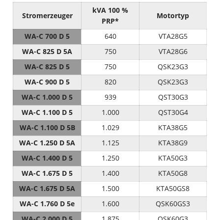
kVA 100 %
Stromerzeuger
Motortyp
PRP*
WA-C 700 D 5
640
VTA28G5
WA-C 825 D 5A
750
VTA28G6
WA-C 825 D 5
750
QSK23G3
WA-C 900 D 5
820
QSK23G3
WA-C 1.000 D 5
939
QST30G3
WA-C 1.100 D 5
1.000
QST30G4
WA-C 1.100 D 5B
1.029
KTA38G5
WA-C 1.250 D 5A
1.125
KTA38G9
WA-C 1.400 D 5
1.250
KTA50G3
WA-C 1.675 D 5
1.400
KTA50G8
WA-C 1.675 D 5A
1.500
KTA50GS8
WA-C 1.760 D 5e
1.600
QSK60GS3
WA-C 2.000 D 5
1.875
QSK60G3