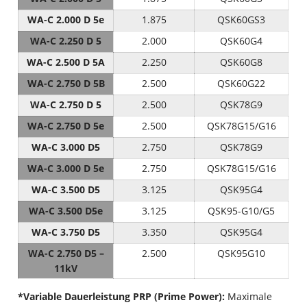
WA-C 2.000 D 5e
1.875
QSK60GS3
WA-C 2.250 D 5
2.000
QSK60G4
WA-C 2.500 D 5A
2.250
QSK60G8
WA-C 2.750 D 5B
2.500
QSK60G22
WA-C 2.750 D 5
2.500
QSK78G9
WA-C 2.750 D 5e
2.500
QSK78G15/G16
WA-C 3.000 D5
2.750
QSK78G9
WA-C 3.000 D 5e
2.750
QSK78G15/G16
WA-C 3.500 D5
3.125
QSK95G4
WA-C 3.500 D5e
3.125
QSK95-G10/G5
WA-C 3.750 D5
3.350
QSK95G4
WA-C 2.750 D5 –
2.500
QSK95G10
11kV
*Variable Dauerleistung PRP (Prime Power):
Maximale