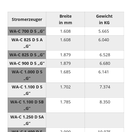
Breite
Gewicht
Stromerzeuger
in mm
in KG
WA-C 700 D 5 „G“
1.608
5.665
WA-C 825 D 5 A
1.608
6.040
„G“
WA-C 825 D 5 „G“
1.879
6.528
WA-C 900 D 5 „G“
1.879
6.680
WA-C 1.000 D 5
1.685
6.141
„G“
WA-C 1.100 D 5
1.702
7.374
„G“
WA-C 1.100 D 5B
1.785
8.350
„G“
WA-C 1.250 D 5A
„G“
WA-C 1.400 D 5
2.000
10.075