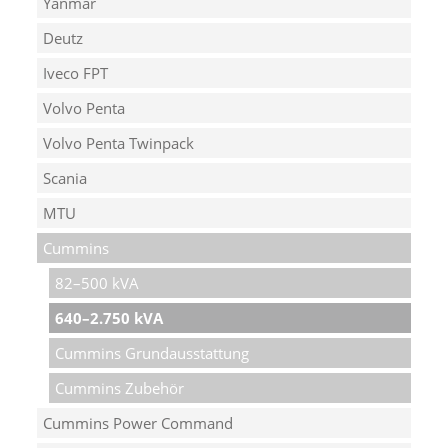
Yanmar
Deutz
Iveco FPT
Volvo Penta
Volvo Penta Twinpack
Scania
MTU
Cummins
82–500 kVA
640–2.750 kVA
Cummins Grundausstattung
Cummins Zubehör
Cummins Power Command