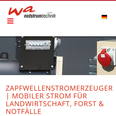
ZAPFWELLENSTROMERZEUGER
| MOBILER STROM FÜR
LANDWIRTSCHAFT, FORST &
NOTFÄLLE