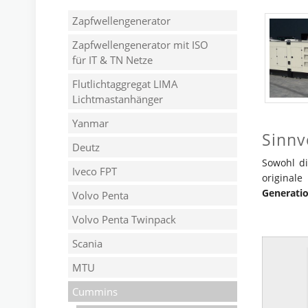
Zapfwellengenerator
Zapfwellengenerator mit ISO
für IT & TN Netze
Flutlichtaggregat LIMA
Lichtmastanhänger
Yanmar
Sinnv
Deutz
Sowohl d
Iveco FPT
original
Generati
Volvo Penta
Volvo Penta Twinpack
Scania
MTU
Cummins