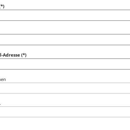
*)
l-Adresse (*)
men
.