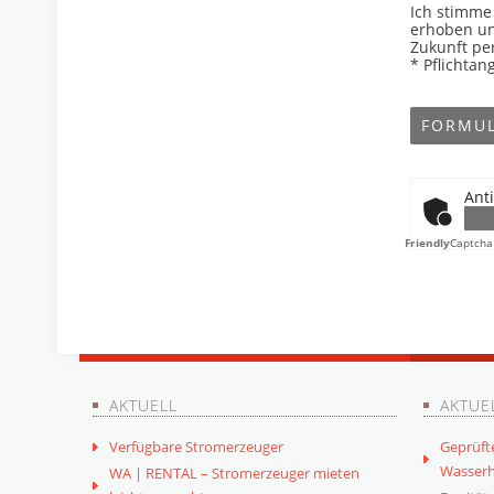
Ich stimme
erhoben und
Zukunft pe
* Pflichtan
Anti
Friendly
Captcha
AKTUELL
AKTUE
Verfügbare Stromerzeuger
Geprüft
Wasserh
WA | RENTAL – Stromerzeuger mieten