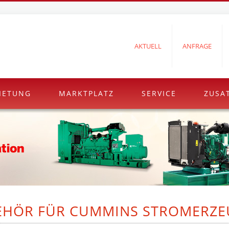
AKTUELL
ANFRAGE
IETUNG
MARKTPLATZ
SERVICE
ZUSA
EHÖR FÜR CUMMINS STROMERZE