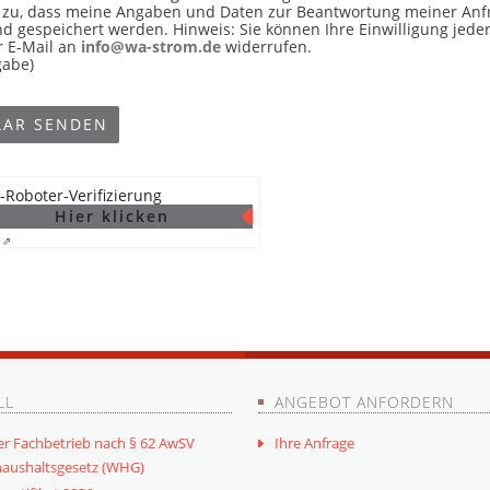
 zu, dass meine Angaben und Daten zur Beantwortung meiner Anfr
 gespeichert werden. Hinweis: Sie können Ihre Einwilligung jederz
r E-Mail an
info@wa-strom.de
widerrufen.
gabe)
-Roboter-Verifizierung
Hier klicken
 ⇗
LL
ANGEBOT ANFORDERN
er Fachbetrieb nach § 62 AwSV
Ihre Anfrage
aushaltsgesetz (WHG)